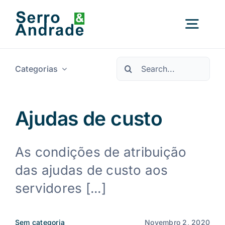
Saltar
para
Alter
o
conteúdo
a
Procurar
nave
Categorias
Início
por:
Serviços
Ajudas de custo
Áreas
As condições de atribuição
das ajudas de custo aos
Recursos
Novo
servidores [...]
Sobre Nós
Sem categoria
Novembro 2, 2020