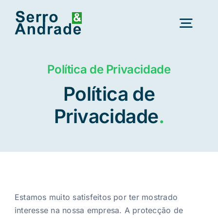
Saltar
para
Alter
o
conteúdo
a
nave
Início
Política de Privacidade
Política de
Serviços
Privacidade
.
Áreas
Recursos
Novo
Estamos muito satisfeitos por ter mostrado
Sobre Nós
interesse na nossa empresa. A protecção de