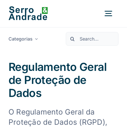
Saltar
para
Alter
o
conteúdo
a
Procurar
nave
Categorias
Início
por:
Serviços
Regulamento Geral
de Proteção de
Áreas
Dados
Recursos
Novo
O Regulamento Geral da
Proteção de Dados (RGPD),
Sobre Nós