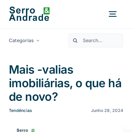
Saltar
para
Alter
o
conteúdo
a
Procurar
nave
Categorias
Início
por:
Serviços
Mais -valias
imobiliárias, o que há
Áreas
de novo?
Recursos
Novo
Tendências
Junho 28, 2024
Sobre Nós