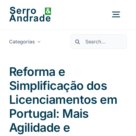
Saltar
para
Alter
o
conteúdo
a
Procurar
nave
Categorias
Início
por:
Serviços
Reforma e
Simplificação dos
Áreas
Licenciamentos em
Recursos
Novo
Portugal: Mais
Agilidade e
Sobre Nós