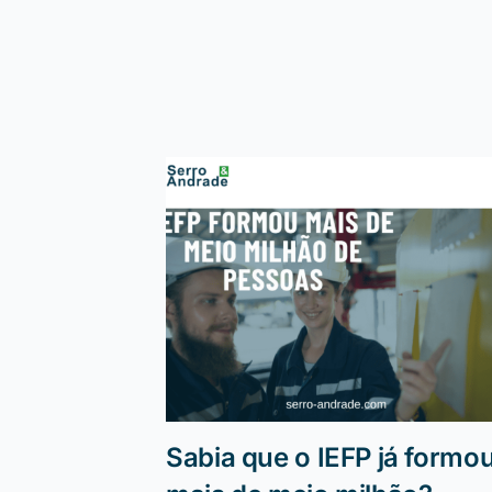
Sabia que o IEFP já formo