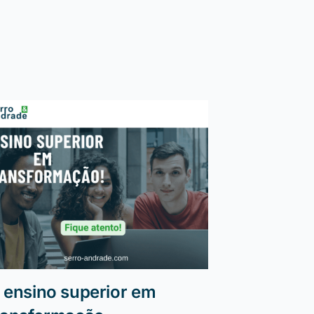
 ensino superior em
Sabia qu