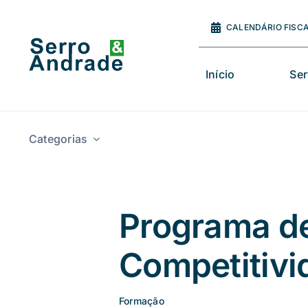
Saltar
para
CALENDÁRIO FISC
o
conteúdo
Início
Ser
Categorias
Programa d
Competitivi
Formação