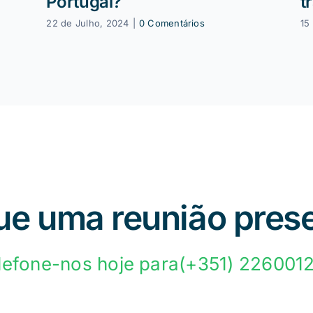
Portugal?
t
22 de Julho, 2024
|
0 Comentários
15
e uma reunião prese
lefone-nos hoje para(+351) 226001