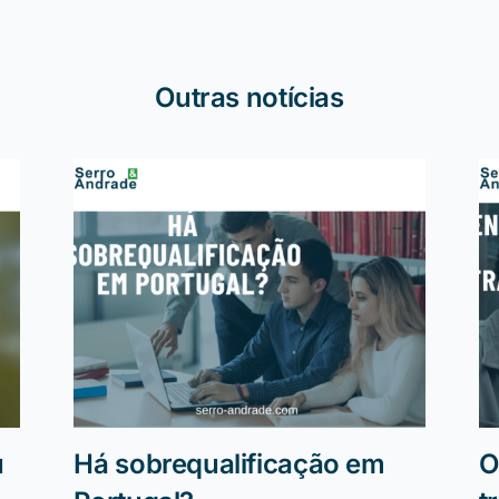
Outras notícias
u
Há sobrequalificação em
O