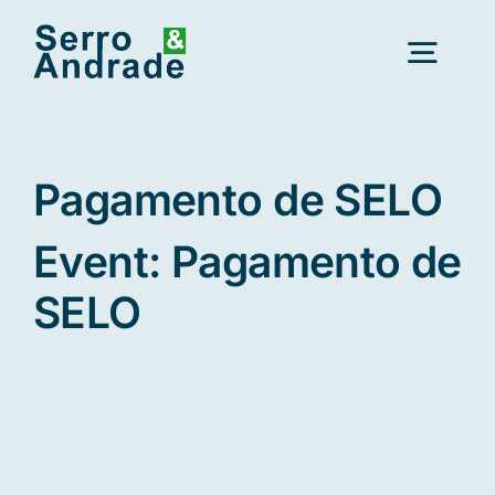
Saltar
para
Alter
o
conteúdo
a
nave
Início
Pagamento de SELO
Serviços
Event: Pagamento de
SELO
Áreas
Recursos
Novo
Sobre Nós