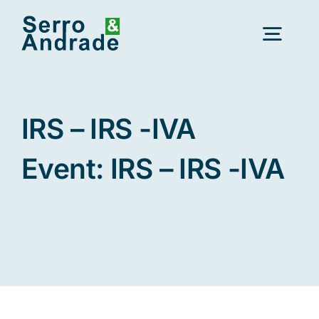
Saltar
para
Alter
o
conteúdo
a
nave
Início
IRS – IRS -IVA
Serviços
Event: IRS – IRS -IVA
Áreas
Recursos
Novo
Sobre Nós