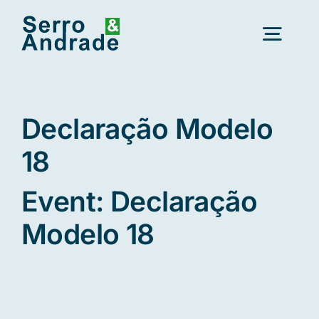
Saltar
para
Alter
o
conteúdo
a
nave
Início
Declaração Modelo
Serviços
18
Event: Declaração
Áreas
Modelo 18
Recursos
Novo
Sobre Nós