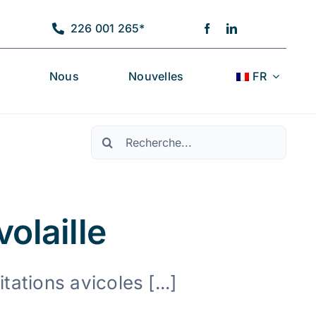
226 001 265*
Nous
Nouvelles
FR
Pesquisar
olaille
tations avicoles [...]