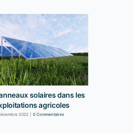
anneaux solaires dans les
Soutenir 
xploitations agricoles
candidat
décembre 2022
|
0 Commentaires
14 décembre 2