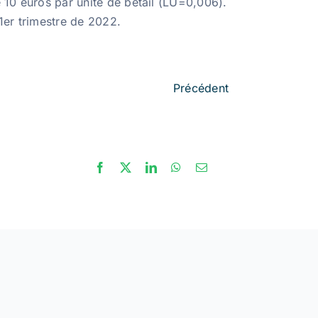
e 10 euros par unité de bétail (LU=0,006).
1er trimestre de 2022.
Précédent