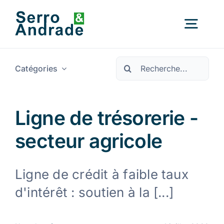
Skip
to
Navig
content
à
Pesquisar
basc
Catégories
Accueil
Services
Ligne de trésorerie -
secteur agricole
Domaines
Ligne de crédit à faible taux
Ressources
Nouveau
d'intérêt : soutien à la [...]
Nous