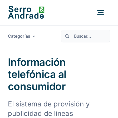
Ir
al
Alter
contenido
nave
Buscar:
Categorías
Inicio
Servicios
Información
telefónica al
Ámbitos
consumidor
Recursos
Nuevo
El sistema de provisión y
publicidad de líneas
Quiénes somos