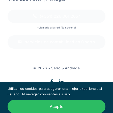
(+351) 226 001 265*
*Llamada a la red fija nacional
servicios de contabilidad en Oporto
© 2026 • Serro & Andrade
Utilizamos cookies para asegurar una mejor experiencia al
usuario. Al navegar consientes su uso.
Volver arriba
Acepte