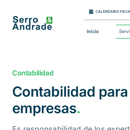
Ir
al
CALENDARIO FISC
contenido
Inicio
Serv
Contabilidad
Contabilidad para
empresas
.
Es responsabilidad de los exper