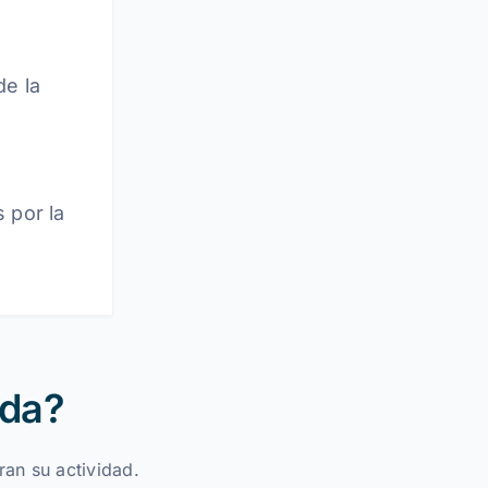
de la
 por la
ida?
ran su actividad.