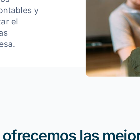
ontables y
ar el
as
esa.
 ofrecemos las mejo