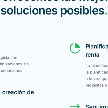
soluciones posibles
.
Planific
renta
gislación
anizaciones sin
La planific
 fundaciones
la planifica
a la vez qu
requisitos d
 creación de
Seguimi