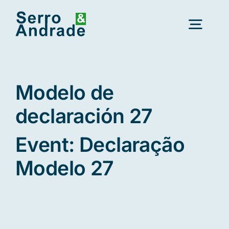
Ir
al
Alter
contenido
nave
Inicio
Modelo de
Servicios
declaración 27
Event: Declaração
Ámbitos
Modelo 27
Recursos
Nuevo
Quiénes somos