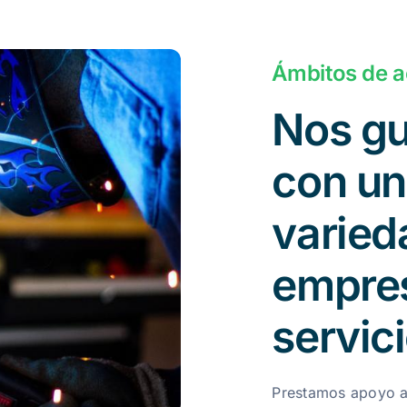
Ámbitos de a
Nos gu
con un
varied
empre
servic
Prestamos apoyo a