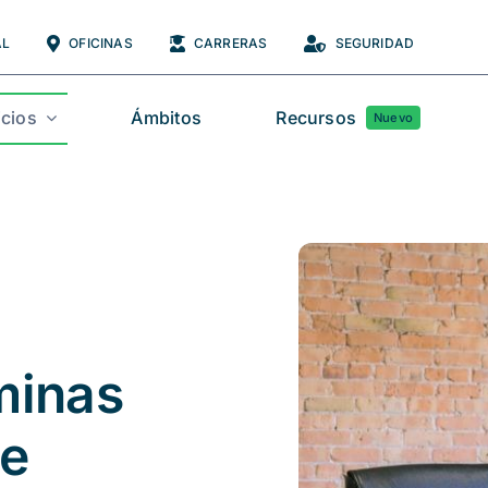
AL
OFICINAS
CARRERAS
SEGURIDAD
icios
Ámbitos
Recursos
Nuevo
minas
de