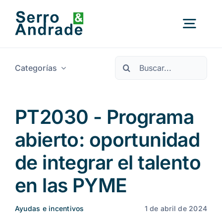
Ir
al
Alter
contenido
nave
Buscar:
Categorías
Inicio
Servicios
PT2030 - Programa
abierto: oportunidad
Ámbitos
de integrar el talento
Recursos
Nuevo
en las PYME
Ayudas e incentivos
1 de abril de 2024
Quiénes somos