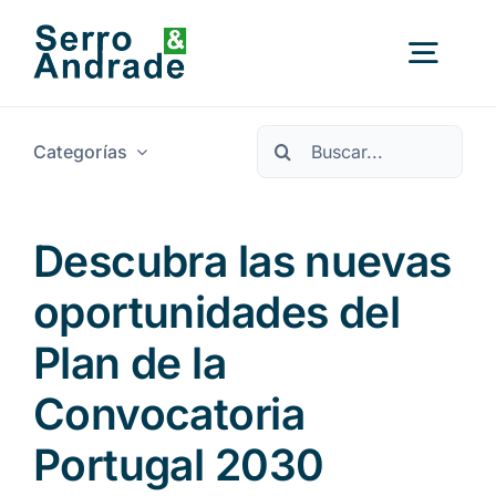
Ir
al
Alter
contenido
nave
Buscar:
Categorías
Inicio
Servicios
Descubra las nuevas
oportunidades del
Ámbitos
Plan de la
Recursos
Nuevo
Convocatoria
Portugal 2030
Quiénes somos