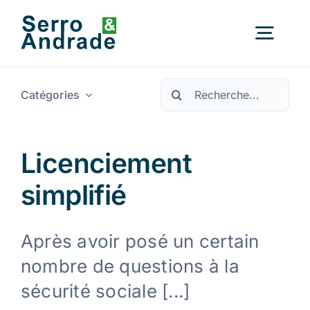
Skip
to
Navig
content
à
Pesquisar
basc
Catégories
Accueil
Services
Licenciement
simplifié
Domaines
Après avoir posé un certain
Ressources
Nouveau
nombre de questions à la
sécurité sociale [...]
Nous