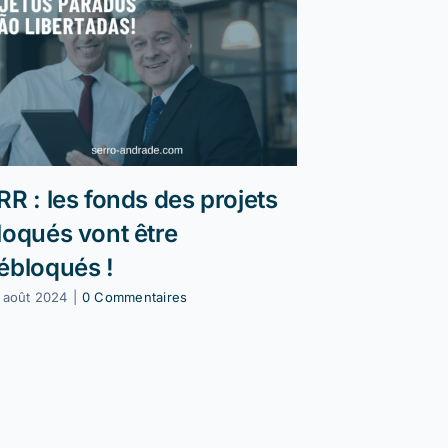
RR : les fonds des projets
Reprogr
loqués vont être
13 janvier 2025
ébloqués !
 août 2024
|
0 Commentaires