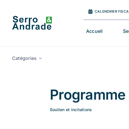
Skip
to
CALENDRIER FISCA
content
Accueil
Se
Catégories
Programme 
Soutien et incitations