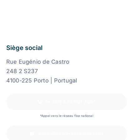
Siège social
Rue Eugénio de Castro
248 2 S237
4100-225 Porto | Portugal
(+351) 226 001 265*
*Appel vers le réseau fixe national
geral@serro-andrade.com