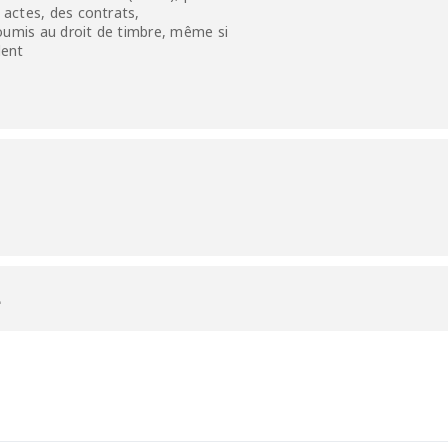
s actes, des contrats,
soumis au droit de timbre, même si
dent
L